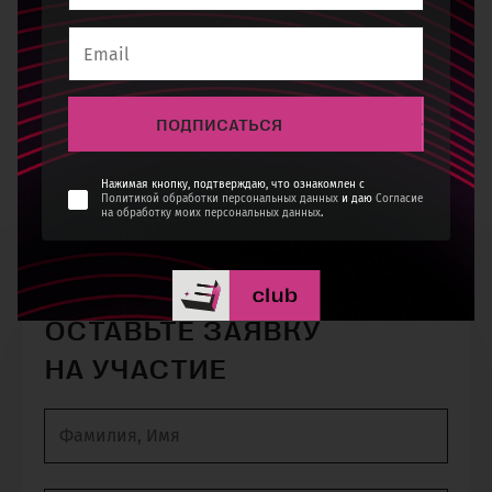
ПОДПИСАТЬСЯ
ПЕРЕХОД НА CEO-УРОВЕНЬ:
ЛИЧНЫЙ ФОКУС ЗА 3.5 ДНЯ В
Нажимая кнопку, подтверждаю, что ознакомлен с
Политикой обработки персональных данных
и даю
Согласие
на обработку моих персональных данных
.
КАЛИНИНГРАДЕ
ОСТАВЬТЕ ЗАЯВКУ
НА УЧАСТИЕ